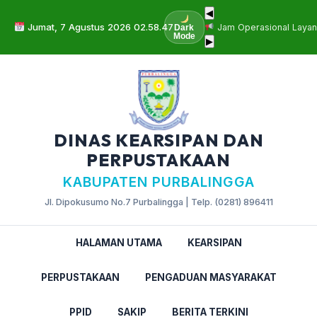
◀
Jumat, 7 Agustus 2026 02.58.48
Jam Operasional Layan
Dark
Mode
▶
DINAS KEARSIPAN DAN
PERPUSTAKAAN
KABUPATEN PURBALINGGA
Jl. Dipokusumo No.7 Purbalingga | Telp. (0281) 896411
HALAMAN UTAMA
KEARSIPAN
PERPUSTAKAAN
PENGADUAN MASYARAKAT
PPID
SAKIP
BERITA TERKINI