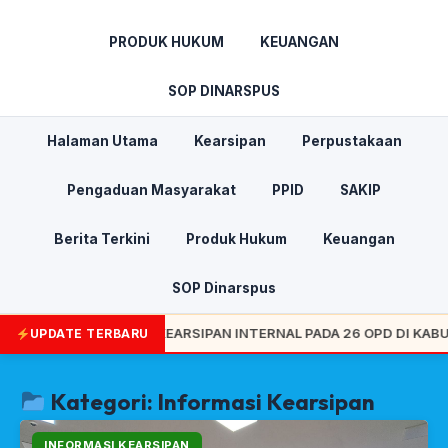
PRODUK HUKUM
KEUANGAN
SOP DINARSPUS
Halaman Utama
Kearsipan
Perpustakaan
Pengaduan Masyarakat
PPID
SAKIP
Berita Terkini
Produk Hukum
Keuangan
SOP Dinarspus
 PENGAWASAN KEARSIPAN INTERNAL PADA 26 OPD DI KABUPATEN 
UPDATE TERBARU
Kategori: Informasi Kearsipan
INFORMASI KEARSIPAN