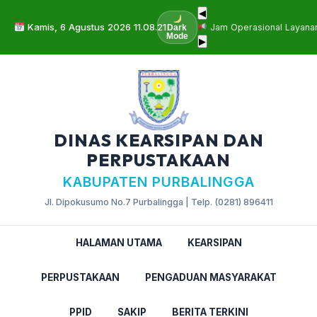
◀
Kamis, 6 Agustus 2026 11.08.22
Jam Operasional Layana
Dark
Mode
▶
DINAS KEARSIPAN DAN
PERPUSTAKAAN
KABUPATEN PURBALINGGA
Jl. Dipokusumo No.7 Purbalingga | Telp. (0281) 896411
HALAMAN UTAMA
KEARSIPAN
PERPUSTAKAAN
PENGADUAN MASYARAKAT
PPID
SAKIP
BERITA TERKINI