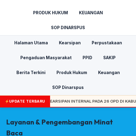
PRODUK HUKUM
KEUANGAN
SOP DINARSPUS
Halaman Utama
Kearsipan
Perpustakaan
Pengaduan Masyarakat
PPID
SAKIP
Berita Terkini
Produk Hukum
Keuangan
SOP Dinarspus
I PENGAWASAN KEARSIPAN INTERNAL PADA 26 OPD DI KABUPATEN
UPDATE TERBARU
Layanan & Pengembangan Minat
Baca