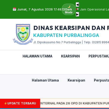
◀
Jumat, 7 Agustus 2026 17.49.14
Jam Operasional L
Dark
Mode
▶
DINAS KEARSIPAN DAN
KABUPATEN PURBALINGGA
Jl. Dipokusumo No.7 Purbalingga | Telp. (0281) 8964
HALAMAN UTAMA
KEARSIPAN
PERPUSTAK
Halaman Utama
Kearsipan
Perpust
WASAN KEARSIPAN INTERNAL PADA 26 OPD DI KABUPATEN PURBAL
UPDATE TERBARU