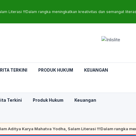
lam Literasi !!!Dalam rangka meningkatkan kreativitas dan semangat li
RITA TERKINI
PRODUK HUKUM
KEUANGAN
ita Terkini
Produk Hukum
Keuangan
ditya Karya Mahatva Yodha, Salam Literasi !!!Dalam rangka mening