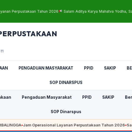
ayanan Perpustakaan Tahun 2026
Salam Aditya Karya Mahatva Yodha, Sa
 PERPUSTAKAAN
11
AAN
PENGADUAN MASYARAKAT
PPID
SAKIP
BE
SOP DINARSPUS
akaan
Pengaduan Masyarakat
PPID
SAKIP
Ber
SOP Dinarspus
INGGA
•
Jam Operasional Layanan Perpustakaan Tahun 2026
•
Salam A