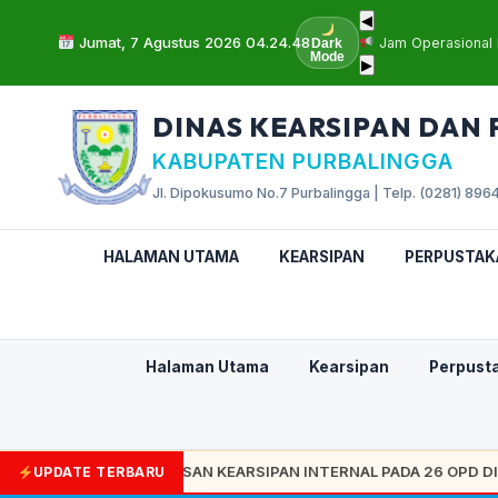
◀
Jumat, 7 Agustus 2026 04.24.49
Jam Operasional 
Dark
Mode
▶
DINAS KEARSIPAN DAN
KABUPATEN PURBALINGGA
Jl. Dipokusumo No.7 Purbalingga | Telp. (0281) 8964
HALAMAN UTAMA
KEARSIPAN
PERPUSTAK
Halaman Utama
Kearsipan
Perpust
ORDINASI PENGAWASAN KEARSIPAN INTERNAL PADA 26 OPD DI KA
UPDATE TERBARU