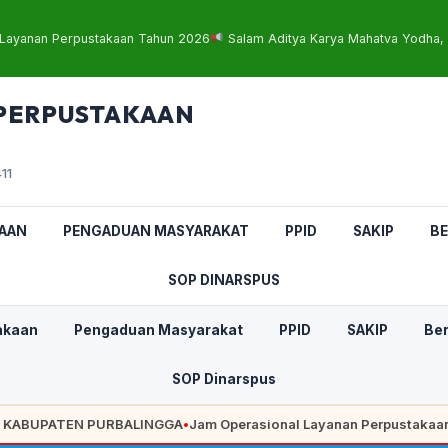
Layanan Perpustakaan Tahun 2026
Salam Aditya Karya Mahatva Yodha, 
 PERPUSTAKAAN
11
AAN
PENGADUAN MASYARAKAT
PPID
SAKIP
BE
SOP DINARSPUS
akaan
Pengaduan Masyarakat
PPID
SAKIP
Ber
SOP Dinarspus
BUPATEN PURBALINGGA
•
Jam Operasional Layanan Perpustakaan Ta