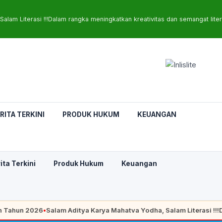
Salam Literasi !!!Dalam rangka meningkatkan kreativitas dan semangat l
RITA TERKINI
PRODUK HUKUM
KEUANGAN
ita Terkini
Produk Hukum
Keuangan
hun 2026
•
Salam Aditya Karya Mahatva Yodha, Salam Literasi !!!Dal