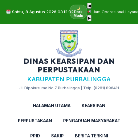
◀
Sabtu, 8 Agustus 2026 03.12.03
Jam Operasional Layana
Dark
Mode
▶
DINAS KEARSIPAN DAN
PERPUSTAKAAN
KABUPATEN PURBALINGGA
Jl. Dipokusumo No.7 Purbalingga | Telp. (0281) 896411
HALAMAN UTAMA
KEARSIPAN
PERPUSTAKAAN
PENGADUAN MASYARAKAT
PPID
SAKIP
BERITA TERKINI