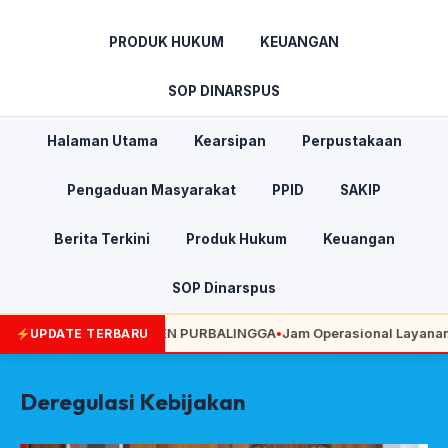
PRODUK HUKUM
KEUANGAN
SOP DINARSPUS
Halaman Utama
Kearsipan
Perpustakaan
Pengaduan Masyarakat
PPID
SAKIP
Berita Terkini
Produk Hukum
Keuangan
SOP Dinarspus
OPD DI KABUPATEN PURBALINGGA
•
Jam Operasional Layanan Perpu
UPDATE TERBARU
Deregulasi Kebijakan